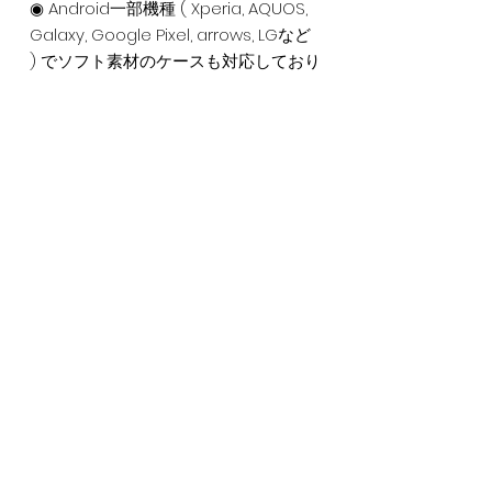
◉ Android一部機種 ( Xperia, AQUOS,
Galaxy, Google Pixel, arrows, LGなど
) でソフト素材のケースも対応しており
ます。対応機種の確認は予め当ショッ
プまでお問い合わせください。
＊ ご注文商品によって下記追加料金が
発生いたします
・ Soft Case +220円
・ iPhone 17 ~ 11 & Plusシリーズ / XR /
XS Max / Android各種 +440円 ※
miniは追加料金が発生しません
Item Information
素材 : ポリカーボネート樹脂（プラスチッ
Refund Policy
ク）/ TPU製ソフトカバー ( ソフトケース
)