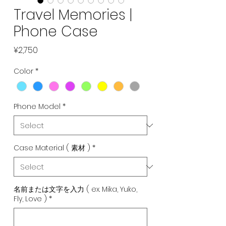
Travel Memories |
Phone Case
Price
¥2,750
Color
*
Phone Model
*
Case Material ( 素材 )
*
名前または文字を入力 ( ex. Mika, Yuko,
Fly, Love )
*