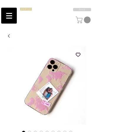
SHOP LIST
B to B