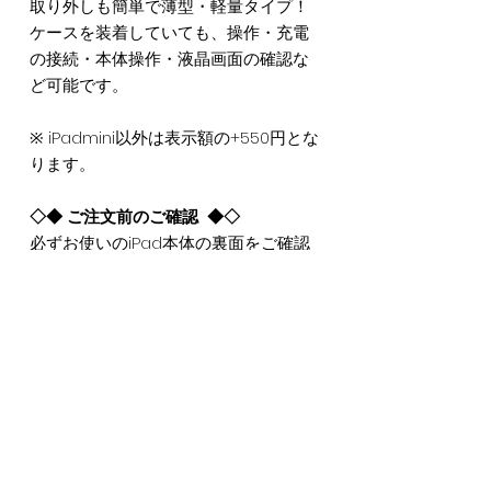
取り外しも簡単で薄型・軽量タイプ！
ケースを装着していても、操作・充電
の接続・本体操作・液晶画面の確認な
ど可能です。
※ iPadmini以外は表示額の+550円とな
ります。
◇◆ ご注文前のご確認 ◆◇
必ずお使いのiPad本体の裏面をご確認
下さい。アルファベットの「A」で開始
する４枠の数字がiPadモデル番号で
す。（例：A1234）
お使いのiPadのモデルが対象の商品か
画像13枚目をご参照ください。
Item Information
本体：高品質ソフトTPU