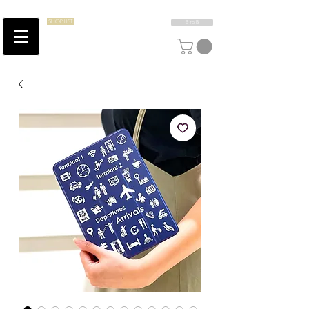
SHOP LIST
B to B