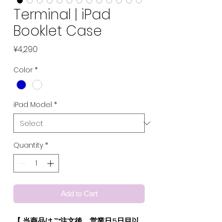
Terminal | iPad
Booklet Case
Price
¥4,290
Color
*
iPad Model
*
Quantity
*
Add to Cart
【 当商品はご注文後、営業日5日目以