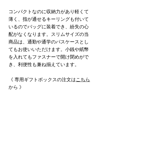
コンパクトなのに収納力があり軽くて
薄く、指が通せるキーリングも付いて
いるのでバッグに装着でき、紛失の心
配がなくなります。スリムサイズの当
商品は、通勤や通学のパスケースとし
てもお使いいただけます。小銭や紙幣
を入れてもファスナーで開け閉めがで
き、利便性も兼ね揃えています。
《 専用ギフトボックスの注文は
こちら
から 》
※ [ Pink - Sunset Flight ]のみ入荷待ち
となります。( 9月上旬発送予定 )
※ 各カラーによってデザインが若干異
なりますので見本写真をご確認の上、
ご注文をお願いいたします。