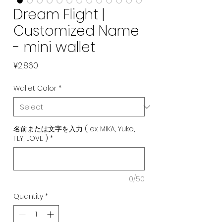
Dream Flight |
Customized Name
- mini wallet
Price
¥2,860
Wallet Color
*
名前または文字を入力 ( ex. MIKA, Yuko,
FLY, LOVE )
*
0/50
Quantity
*