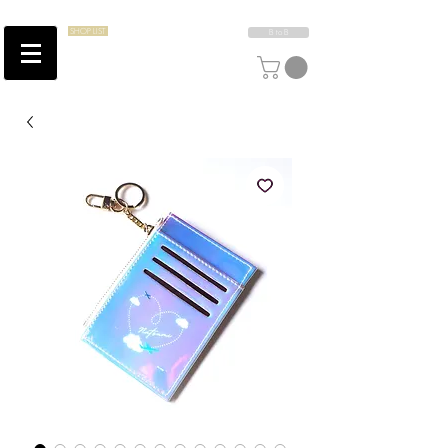
SHOP LIST
B to B