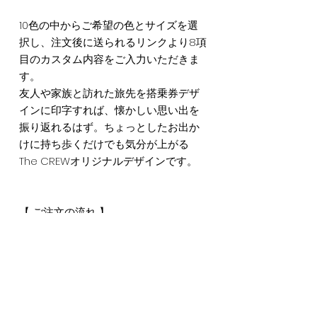
10色の中からご希望の色とサイズを選
択し、注文後に送られるリンクより8項
目のカスタム内容をご入力いただきま
す。
友人や家族と訪れた旅先を搭乗券デザ
インに印字すれば、懐かしい思い出を
振り返れるはず。ちょっとしたお出か
けに持ち歩くだけでも気分が上がる
The CREWオリジナルデザインです。
【 ご注文の流れ 】
① 商品を選択し、印字内容を入力
② カートに入れて内容を確認して注文
③ The CREWより専用フォームがメー
ルで送られる
④ フォームを提出後、発注