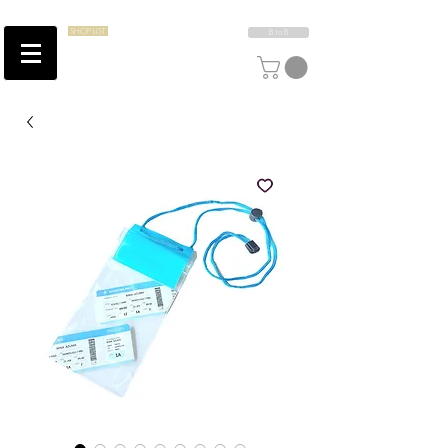
SHOP LIST
B to B