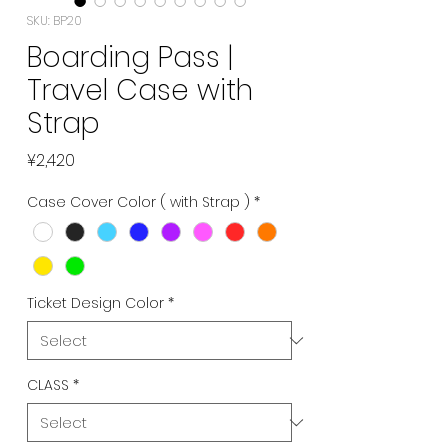
SKU: BP20
Boarding Pass |
Travel Case with
Strap
Price
¥2,420
Case Cover Color ( with Strap )
*
Ticket Design Color
*
CLASS
*