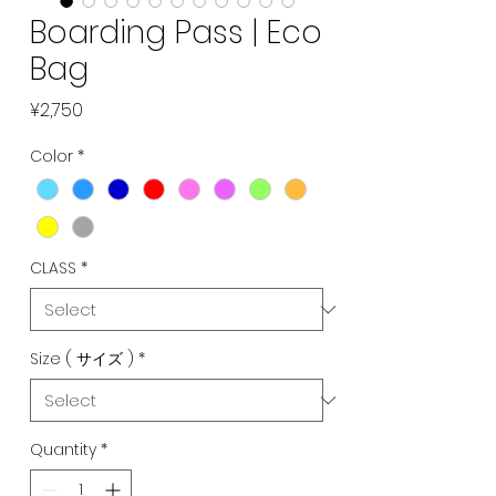
Boarding Pass | Eco
Bag
Price
¥2,750
Color
*
CLASS
*
Size ( サイズ )
*
Quantity
*