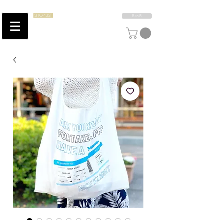
SHOP LIST
B to B