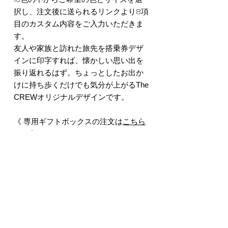
択し、注文後に送られるリンクより8項
目のカスタム内容をご入力いただきま
す。
友人や家族と訪れた旅先を搭乗券デザ
インに印字すれば、懐かしい思い出を
振り返れるはず。ちょっとしたお出か
けに持ち歩くだけでも気分が上がるThe
CREWオリジナルデザインです。
《 専用ギフトボックスの注文は
こちら
から 》
※ Lサイズは+550円が発生いたしま
す。
※ 写真の商品はLサイズとなります。
Item Information