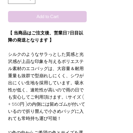
Add to Cart
【 当商品はご注文後、営業日7日目以
降の発送となります 】
シルクのようなサラっとした質感と光
沢感が上品な印象を与えるポリエステ
ル素材のエコバッグは、大容量＆耐用
重量も抜群で型崩れしにくく、シワが
出にくい生地を採用しています。吸水
性が低く、速乾性が高いので雨の日で
も安心してご利用頂けます。Lサイズ (
+ 550円 )の内側には留めゴムが付いて
いるので折り畳んで小さめバッグに入
れても常時持ち運び可能！
10色の中からご希望の色とサイズを選