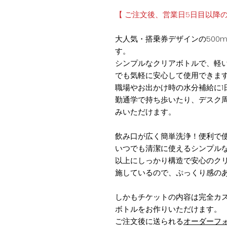
【 ご注文後、営業日5日目以降
大人気・搭乗券デザインの500
す。
シンプルなクリアボトルで、軽
でも気軽に安心して使用できま
職場やお出かけ時の水分補給に1
勤通学で持ち歩いたり、デスク
みいただけます。
飲み口が広く簡単洗浄！便利で
いつでも清潔に使えるシンプルな
以上にしっかり構造で安心のク
施しているので、ぷっくり感の
しかもチケットの内容は完全カ
ボトルをお作りいただけます。
ご注文後に送られる
オーダーフ