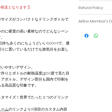
サイズ：幅64×高さ1
の発送となります 】
Refund Policy
容量：500ml
素材：ポリエチレンテ
当ショップでは、お
本体耐熱温度：60℃ 
mlサイズがコンパクトなドリンクボトルで
Airline Member's 
に再検品を行ってお
欠陥が見られない限
お取り扱い上の注意
The CREWでは
いのに硬度の高い素材なのでどんなシーン
ご了承ください。
・ご使用の前に中性
います。
す。
て下さい。
全世界の航空会社に
「返品・返金規約」
日持ち歩くのにちょうどいい500mlで、通
・ご使用後は中性洗
事前に info@the
きのお届け先住所入
周りに置いているだけでも旅気分をお楽し
水気をよく拭きとっ
The CREWより1
らご覧いただけます
・研磨剤入りのスポ
は傷の原因になりま
◉ クーポン発行から
・持ち運びの際は、
使いやすいデザイン。
して運んでください
① メールにてお勤め
作りとボトルの耐熱温度は60度で見た目
・落としたり、強い
前・電話番号（任意
リアボトル。デザイン部分も国内で印刷を
あります。
ある高品質な印象です。
・熱い飲み物、ドラ
② 24時間以内に、T
類は入れないでくだ
コードをお送りいた
スタマイズ！世界でたった１つのドリンク
・電子レンジやオー
さい。破損する恐れ
③ アイテムをご選
・火のそばや高温に
ドを入力 」の枠に
ォーム
のリンクより8項目のカスタム内容