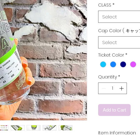
CLASS
*
Select
Cap Color ( キャッ
Select
Ticket Color
*
Quantity
*
Add to Cart
Item Information