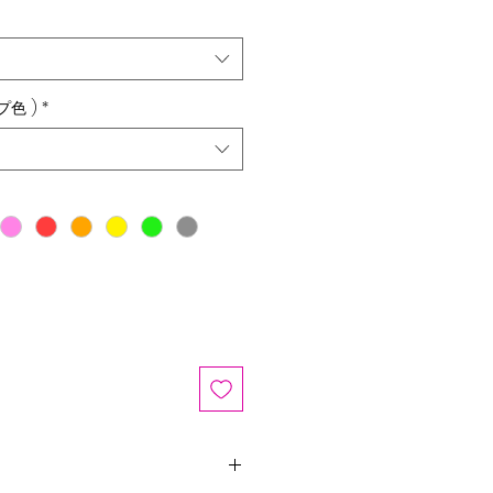
プ色 )
*