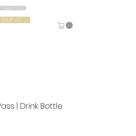
B to B
SHOP LIST
ss | Drink Bottle