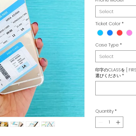
Phone Model
*
Select
Ticket Color
*
Case Type
*
Select
印字のCLASSを [ FIRS
選びください
*
Quantity
*