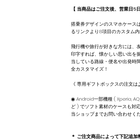
【 当商品はご注文後、営業日5
搭乗券デザインのスマホケース
るリンクより8項目のカスタム
飛行機や旅行が好きな方には、
印字すれば、懐かしい思い出を振
当している路線・便名や出発時
全カスタマイズ！
《 専用ギフトボックスの注文は
◉ Android一部機種 ( Xperia, AQUO
ど ) でソフト素材のケースも
当ショップまでお問い合わせく
＊ ご注文商品によって下記追加