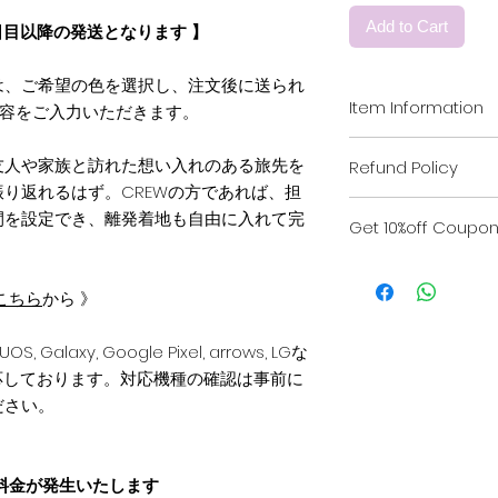
Add to Cart
日目以降の発送となります 】
は、ご希望の色を選択し、注文後に送られ
Item Information
内容をご入力いただきます。
素材 : ポリカーボネ
友人や家族と訪れた想い入れのある旅先を
Refund Policy
フトカバー ( ソフトケ
り返れるはず。CREWの方であれば、担
印刷 : マットコーテ
当ショップでは、お
【 カスタムご入力内
間を設定でき、離発着地も自由に入れて完
Get 10%off Coupon 
に再検品を行ってお
欠陥が見られない限
① PASSENGER NAME
The CREWでは
ご了承ください。
② FLIGHT No. ( 便名 
います。
こちら
から 》
「返品・返金規約」
③ SEAT No. ( 座席 )
全世界の航空会社に
きのお届け先住所入
④ DATE ( 日付 )
事前に info@the
らご覧いただけます
S, Galaxy, Google Pixel, arrows, LGな
⑤ BOARDING TIME 
The CREWより1
対応しております。対応機種の確認は事前に
⑥ FROM ( 出発地 )
⑦ TO ( 到着地 )
ださい。
◉ クーポン発行から
⑧ GATE No. ( ゲート
① メールにてお勤め
《 ご注文方法 》
前・電話番号（任意
料金が発生いたします
⑴ ご購入後、24時間