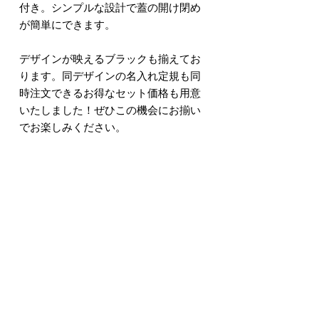
付き。シンプルな設計で蓋の開け閉め
が簡単にできます。
デザインが映えるブラックも揃えてお
ります。同デザインの名入れ定規も同
時注文できるお得なセット価格も用意
いたしました！ぜひこの機会にお揃い
でお楽しみください。
※ Blackケースの場合、デザインは白色
になります。
※ 定規セットにペンは付きませんので
ご了承ください。
Item Information
素材 : アルミ