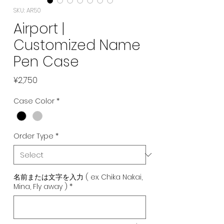
SKU: AR50
Airport |
Customized Name
Pen Case
Price
¥2,750
Case Color
*
Order Type
*
名前または文字を入力 ( ex. Chika Nakai,
Mina, Fly away )
*