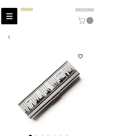
SHOP LIST
B to B