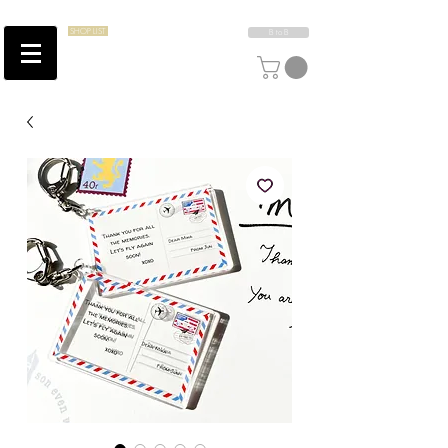
SHOP LIST
B to B