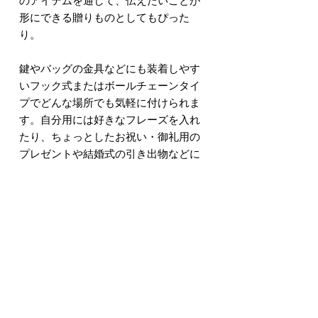
のアイテムを通して、伝えたいことが
形にできる贈りものとしてもぴった
り。
鍵やバッグの金具などにも装着しやす
いフック式またはボールチェーンタイ
プでどんな場所でも気軽に付けられま
す。自分用には好きなフレーズを入れ
たり、ちょっとしたお祝い・御礼用の
プレゼントや結婚式の引き出物などに
もオススメです。
《 専用ギフトボックスご注文は
こちら
から 》
Item Information
素材 : アクリル